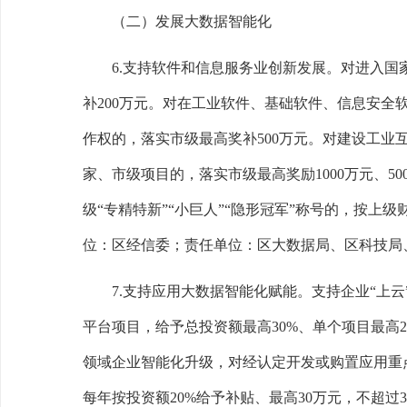
（二）发展大数据智能化
6.
支持软件和信息服务业创新发展。
对进入国
补
200
万元。对在工业软件、基础软件、信息安全
作权的，落实市级最高奖补
500
万元。对建设工业
家、市级项目的，落实市级最高奖励
1000
万元、
50
级
“
专精特新
”“
小巨人
”“
隐形冠军
”
称号的，按上级
位：区经信委；责任单位：区大数据局、区科技局
7.
支持应用大数据智能化赋能。
支持企业
“
上云
平台项目，给予总投资额最高
30%
、单个项目最高
2
领域企业智能化升级，对经认定开发或购置应用重
每年按投资额
20%
给予补贴、最高
30
万元，不超过
3