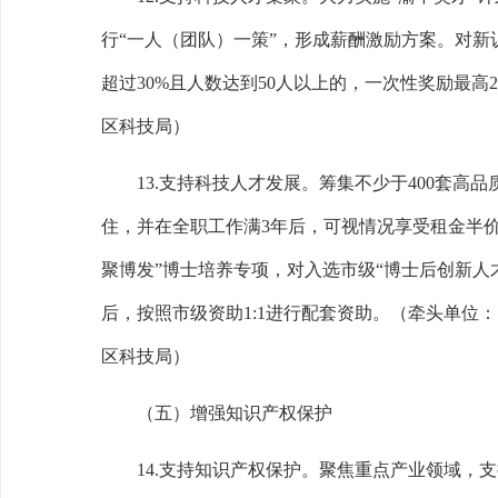
行
“
一人（团队）一策
”
，形成薪酬激励方案。对新
超过
30%
且人数达到
50
人以上的，一次性奖励最高
2
区科技局）
13.
支持科技人才发展。
筹集不少于
400
套高品
住，并在全职工作满
3
年后，可视情况享受租金半
聚博发
”
博士培养专项，对入选市级
“
博士后创新人
后，按照市级资助
1:1
进行配套资助。
（牵头单位：
区科技局）
（五）增强知识产权保护
14.
支持知识产权保护。
聚焦重点产业领域，支