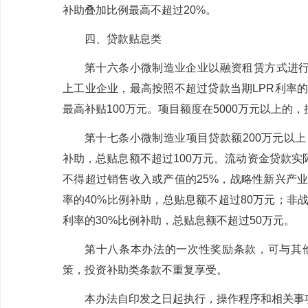
补助叠加比例最高不超过
20%
。
四、贷款贴息类
第十六条
小微制造业企业以融资租赁方式进
上工业企业，最高按照不超过贷款当期
LPR
利率
最高补贴
100
万元。项目额度在
5000
万元以上的，
第十七条
小微
制造业项目贷款额
200
万元以上
补助，总贴息额不超过
100
万元。流动资金贷款实
不得超过销售收入或产值的
25%
，战略性新兴产
率的
40%
比例补助，总贴息额不超过
80
万元；非
利率的
30%
比例补助，总贴息额不超过
50
万元
。
第十八条
本办法的一次性奖励条款，可与其
策，投资补助类条款不重复享受。
本办法自印发之日起执行，操作程序和相关事