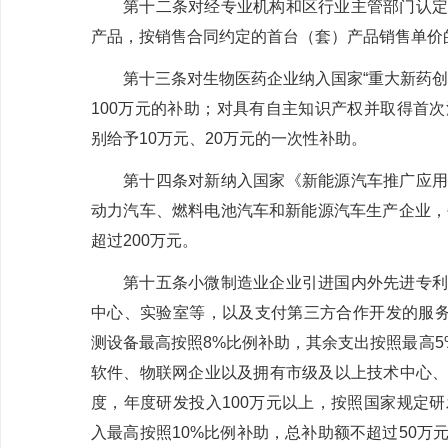
第十二条
对经专业机构和区行业主管部门认定
产品，按销售合同约定的首台（套）产品销售单价
第十三条
对生物医药企业纳入国家
“
重大新药创
100
万元的补助；对具有自主知识产权并取得首次
别给予
10
万元、
20
万元的一次性补助。
第十四条
对新纳入国家《新能源汽车推广应用
动力汽车、燃料电池汽车和新能源汽车生产企业，
超过
200
万元。
第十五条
小微
制造业企业引进国内外先进专利
中心、实验室等，以及支付第三方合作开发的服
测设备最高按
照
8%
比例补助，其余支出按照最高
5
软件、物联网企业以及拥有市级及以上技术中心
度，年度研发投入
100
万元以上，按照国家规定研
入最高按照
10%
比例补助，总补助额不超过
50
万