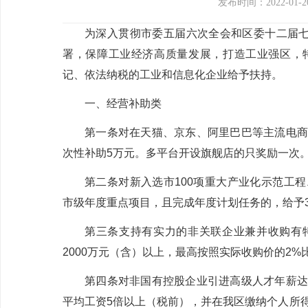
发布时间：2022-01-2
为深入贯彻
市委五届六次全会
和区委十二届
署，保障工业经济高质量发展，打造工业强区，
记、依法纳税的工业和信息化企业给予扶持。
一、经营补助类
第一条
对在天猫、京东、阿里巴巴等主流电商
次性补助
5
万元。多平台开设旗舰店的只奖励一次
第二条
对新入选市
100
项重大产业化示范工程
市级年度重点项目，且完成年度计划任务的，给予
第三条
支持有实力的非关联企业兼并收购有
2000
万元（含）以上，最高按照实际收购价的
2%
第四条
对非国有控股企业引进高级人才年薪达
平均工资
5
倍以上（税前），并在我区缴纳个人所