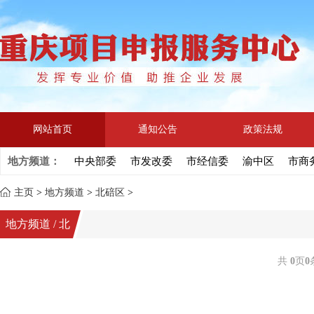
网站首页
通知公告
政策法规
地方频道：
中央部委
市发改委
市经信委
渝中区
市商
主页
>
地方频道
>
北碚区
>
地方频道 / 北
碚区
共
0
页
0