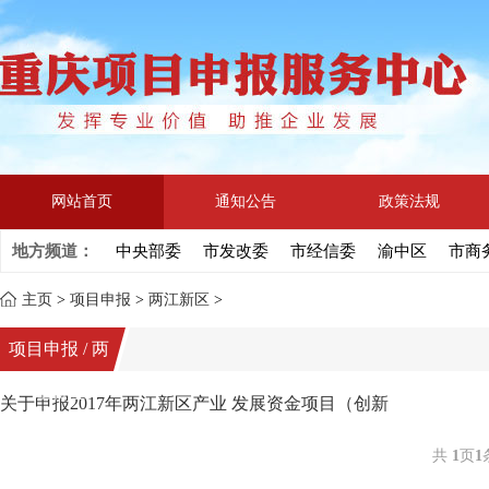
网站首页
通知公告
政策法规
地方频道：
中央部委
市发改委
市经信委
渝中区
市商
主页
>
项目申报
>
两江新区
>
项目申报 / 两
江新区
关于申报2017年两江新区产业 发展资金项目（创新
共
1
页
1