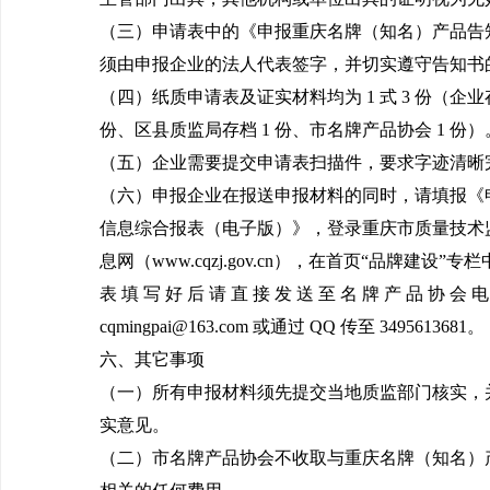
（三）申请表中的《申报重庆名牌（知名）产品告
须由申报企业的法人代表签字，并切实遵守告知书
（四）纸质申请表及证实材料均为 1 式 3 份（企业存
份、区县质监局存档 1 份、市名牌产品协会 1 份）
（五）企业需要提交申请表扫描件，要求字迹清晰
（六）申报企业在报送申报材料的同时，请填报《
信息综合报表（电子版）》，登录重庆市质量技术
息网（www.cqzj.gov.cn），在首页“品牌建设”
表 填 写 好 后 请 直 接 发 送 至 名 牌 产 品 协 会 电
cqmingpai@163.com 或通过 QQ 传至 3495613681。
六、其它事项
（一）所有申报材料须先提交当地质监部门核实，
实意见。
（二）市名牌产品协会不收取与重庆名牌（知名）