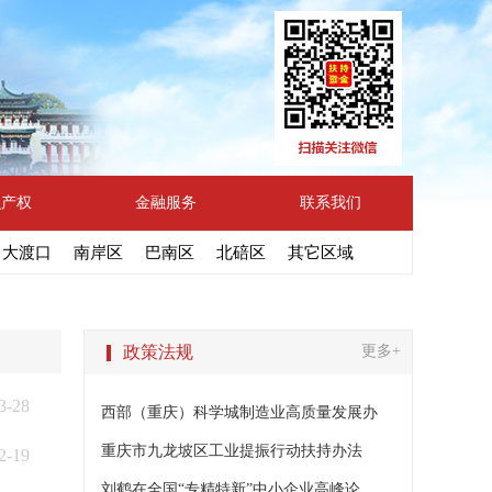
识产权
金融服务
联系我们
大渡口
南岸区
巴南区
北碚区
其它区域
政策法规
更多+
3-28
西部（重庆）科学城制造业高质量发展办
重庆市九龙坡区工业提振行动扶持办法
2-19
刘鹤在全国“专精特新”中小企业高峰论