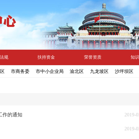
法规
扶持资金
荣誉资质
知
区
市商务委
市中小企业局
渝北区
九龙坡区
沙坪坝区
工作的通知
2019-0
2019-0