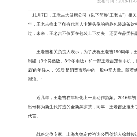
发布时间：2018-11-0
11月7日，王老吉大健康公司（以下简称“王老吉”）相关
年，王老吉推出了印有代言人卡通头像的萌趣包装凉茶饮
过，未来，王老吉不仅要在包装上下功夫，还要在品类拓
王老吉相关负责人表示，为了庆祝王老吉190周年，王老
制罐（3个昊然版、3个冬雨版）和一部王老吉定制手机，目前
后’的年轻人，‘95后’是消费市场中的一股中坚力量。随
潮流。”
近几年，王老吉在年轻化上一直动作频频。2016年初，
出号称为新生代打造的全新黑凉茶，同年，王老吉还推出了“
代言。
战略定位专家、上海九德定位咨询公司创始人徐雄俊认